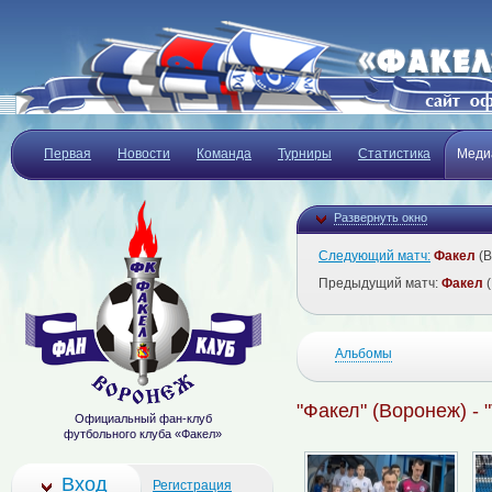
Первая
Новости
Команда
Турниры
Статистика
Меди
Развернуть окно
Следующий матч:
Факел
(В
Предыдущий матч:
Факел
(
Альбомы
"Факел" (Воронеж) - 
Официальный фан-клуб
футбольного клуба «Факел»
Вход
Регистрация