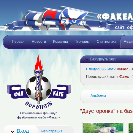
Первая
Новости
Команда
Турниры
Статистика
Меди
Развернуть окно
Следующий матч:
Факел
(В
Предыдущий матч:
Факел
(
Альбомы
"Двусторонка" на баз
Официальный фан-клуб
футбольного клуба «Факел»
Вход
Регистрация