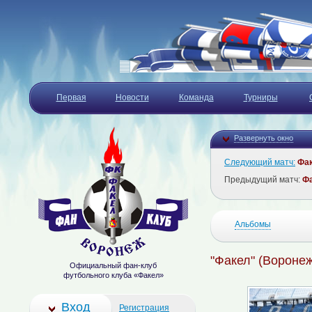
Первая
Новости
Команда
Турниры
Развернуть окно
Следующий матч:
Фа
Предыдущий матч:
Ф
Альбомы
"Факел" (Воронеж)
Официальный фан-клуб
футбольного клуба «Факел»
Вход
Регистрация