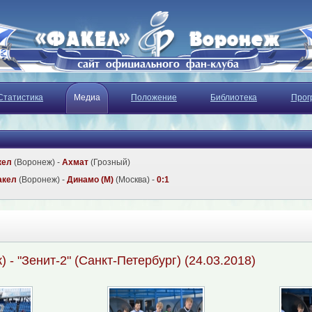
Статистика
Медиа
Положение
Библиотека
Прог
кел
(Воронеж) -
Ахмат
(Грозный)
акел
(Воронеж) -
Динамо (М)
(Москва) -
0:1
 - "Зенит-2" (Санкт-Петербург) (24.03.2018)