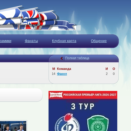
раммки
Фанаты
Клубная карта
Общение
Полная таблица
М
Команда
И
О
14
Факел
2
0