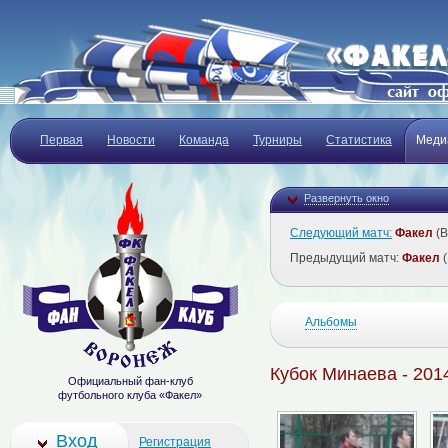
Первая
Новости
Команда
Турниры
Статистика
Меди
Развернуть окно
Следующий матч:
Факел
(В
Предыдущий матч:
Факел
(
Альбомы
Кубок Минаева - 201
Официальный фан-клуб
футбольного клуба «Факел»
Вход
Регистрация