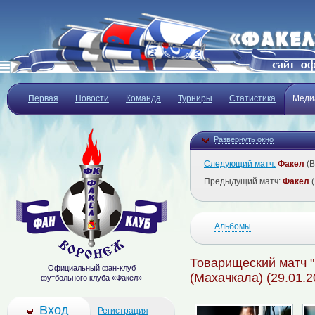
Первая
Новости
Команда
Турниры
Статистика
Меди
Развернуть окно
Следующий матч:
Факел
(В
Предыдущий матч:
Факел
(
Альбомы
Товарищеский матч "
Официальный фан-клуб
(Махачкала) (29.01.2
футбольного клуба «Факел»
Вход
Регистрация