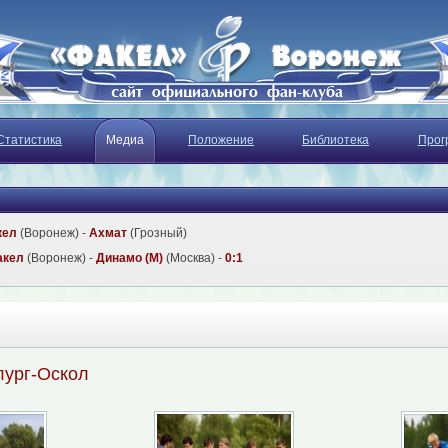
Статистика
Медиа
Положение
Библиотека
Прог
кел
(Воронеж) -
Ахмат
(Грозный)
акел
(Воронеж) -
Динамо (М)
(Москва) -
0:1
лург-Оскол