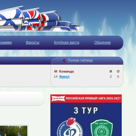
раммки
Фанаты
Клубная карта
Общение
Полная таблица
М
Команда
И
О
14
Факел
2
0