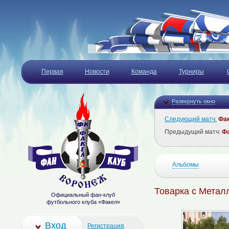
Первая
Новости
Команда
Турниры
Развернуть окно
Следующий матч:
Фа
Предыдущий матч:
Ф
Альбомы
Товарка с Метал
Официальный фан-клуб
футбольного клуба «Факел»
Вход
Регистрация