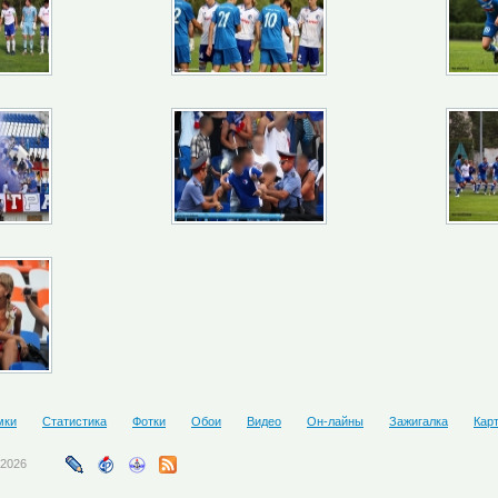
мки
Статистика
Фотки
Обои
Видео
Он-лайны
Зажигалка
Кар
-2026