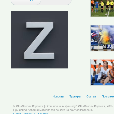
Новости
Турниры
Состав
Програм
© ФК «Факел» Воронеж | Официальный фан-клуб ФК «Факел» Воронеж, 2005
При использовании материалов ссылка на сайт обязательна.
О нас
Реклама
Ссылки