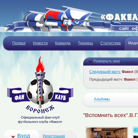
Первая
Новости
Команда
Турниры
Статистика
Меди
Развернуть окно
Следующий матч:
Факел
(В
Предыдущий матч:
Факел
(
Альбомы
"Вспомнить всех".В.
Официальный фан-клуб
футбольного клуба «Факел»
Вход
Регистрация