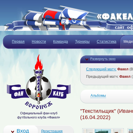
Первая
Новости
Команда
Турниры
Статистика
Меди
Развернуть окно
Следующий матч:
Факел
(В
Предыдущий матч:
Факел
(
Альбомы
"Текстильщик" (Ивано
Официальный фан-клуб
(16.04.2022)
футбольного клуба «Факел»
Вход
Регистрация