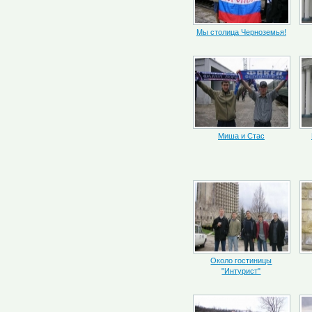
Мы столица Черноземья!
Миша и Стас
Около гостиницы
"Интурист"