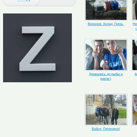
Воронеж. Холод. Грязь.
Не
Дорвались до рыбы и
А
раков:)
Бойся, Пятигорск!