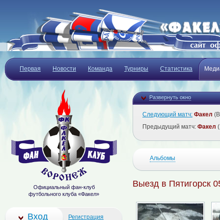
Первая
Новости
Команда
Турниры
Статистика
Меди
Развернуть окно
Следующий матч:
Факел
(В
Предыдущий матч:
Факел
(
Альбомы
Выезд в Пятигорск 0
Официальный фан-клуб
футбольного клуба «Факел»
Вход
Регистрация