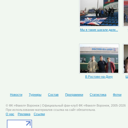
Мы в такие шагали дали...
В Ростове-на-Дону
Ш
Новости
Турниры
Состав
Программки
Статистика
Фотки
© ФК «Факел» Воронеж | Официальный фан-клуб ФК «Факел» Воронеж, 2005-2026
При использовании материалов ссылка на сайт обязательна.
О нас
Реклама
Ссылки