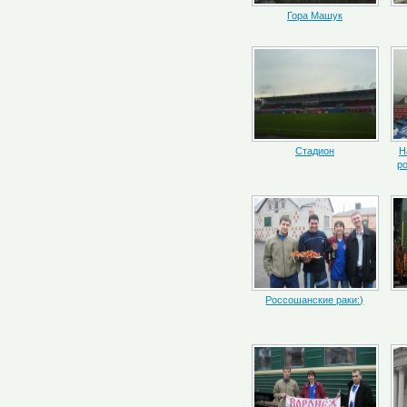
Гора Машук
Стадион
Н
р
Россошанские раки:)