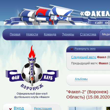
Первая
Новости
Команда
Турниры
Статистика
Меди
Развернуть окно
Следующий матч:
Факел
(В
Предыдущий матч:
Факел
(
Альбомы
"Факел-2" (Воронеж)
Официальный фан-клуб
Область) (15.08.2020
футбольного клуба «Факел»
Вход
Регистрация