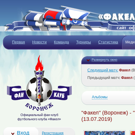
Первая
Новости
Команда
Турниры
Статистика
Меди
Развернуть окно
Следующий матч:
Факел
(В
Предыдущий матч:
Факел
(
Альбомы
"Факел" (Воронеж) - 
Официальный фан-клуб
(13.07.2019)
футбольного клуба «Факел»
Вход
Регистрация