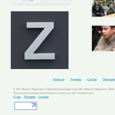
Новости
Турниры
Состав
Програм
© ФК «Факел» Воронеж | Официальный фан-клуб ФК «Факел» Воронеж, 2005
При использовании материалов ссылка на сайт обязательна.
О нас
Реклама
Ссылки