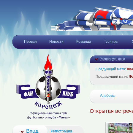
Первая
Новости
Команда
Турниры
Развернуть окно
Следующий матч:
Фа
Предыдущий матч:
Ф
Альбомы
Открытая встреч
Официальный фан-клуб
футбольного клуба «Факел»
Вход
Регистрация