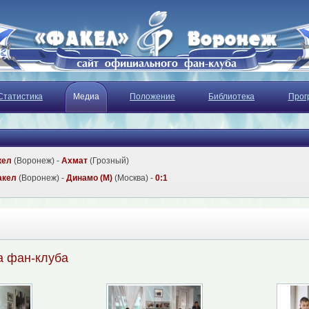
Статистика
Медиа
Положение
Библиотека
Прог
кел
(Воронеж) -
Ахмат
(Грозный)
акел
(Воронеж) -
Динамо (М)
(Москва) -
0:1
а фан-клуба