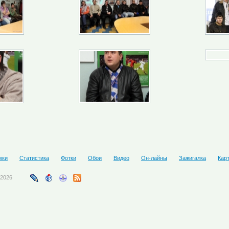
мки
Статистика
Фотки
Обои
Видео
Он-лайны
Зажигалка
Кар
-2026