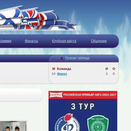
раммки
Фанаты
Клубная карта
Общение
Полная таблица
М
Команда
И
О
14
Факел
2
0