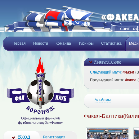
Первая
Новости
Команда
Турниры
Статистика
Меди
Развернуть окно
Следующий матч:
Факел
(В
Предыдущий матч:
Факел
(
Альбомы
Факел-Балтика(Кали
Официальный фан-клуб
футбольного клуба «Факел»
Вход
Регистрация