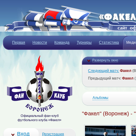
Первая
Новости
Команда
Турниры
Статистика
Меди
Развернуть окно
Следующий матч:
Факел
(В
Предыдущий матч:
Факел
(
Альбомы
"Факел" (Воронеж) - 
Официальный фан-клуб
футбольного клуба «Факел»
Вход
Регистрация