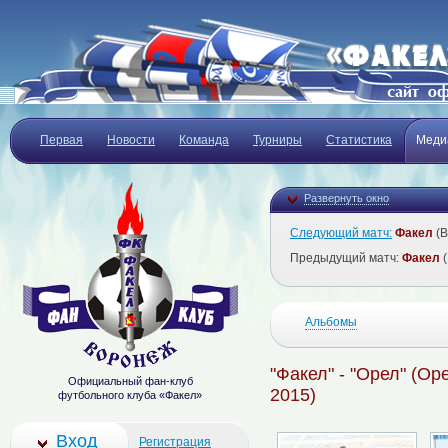
Первая
Новости
Команда
Турниры
Статистика
Меди
Развернуть окно
Следующий матч:
Факел
(В
Предыдущий матч:
Факел
(
Альбомы
"Факел" - "Орел" (Оре
Официальный фан-клуб
2015)
футбольного клуба «Факел»
Вход
Регистрация