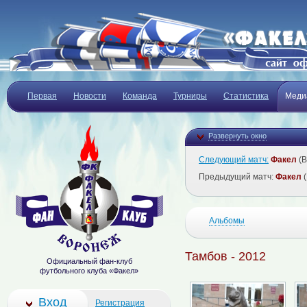
Первая
Новости
Команда
Турниры
Статистика
Меди
Развернуть окно
Следующий матч:
Факел
(В
Предыдущий матч:
Факел
(
Альбомы
Тамбов - 2012
Официальный фан-клуб
футбольного клуба «Факел»
Вход
Регистрация