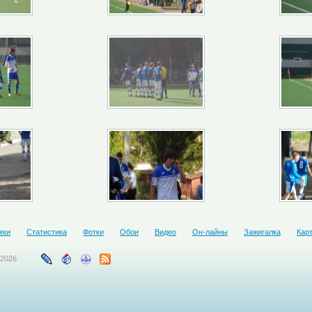
мки
Статистика
Фотки
Обои
Видео
Он-лайны
Зажигалка
Кар
-2026