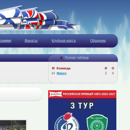
раммки
Фанаты
Клубная карта
Общение
Полная таблица
М
Команда
И
О
14
Факел
2
0