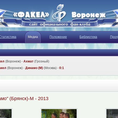
Статистика
Медиа
Положение
Библиотека
Прог
кел
(Воронеж) -
Ахмат
(Грозный)
акел
(Воронеж) -
Динамо (М)
(Москва) -
0:1
амо" (Брянск)-М - 2013