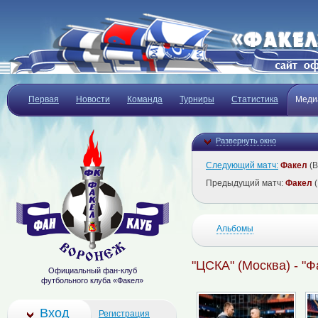
Первая
Новости
Команда
Турниры
Статистика
Меди
Развернуть окно
Следующий матч:
Факел
(В
Предыдущий матч:
Факел
(
Альбомы
"ЦСКА" (Москва) - "Ф
Официальный фан-клуб
футбольного клуба «Факел»
Вход
Регистрация