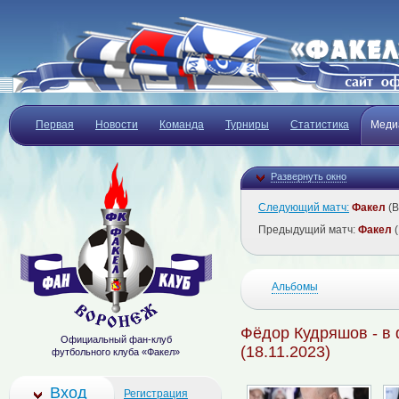
Первая
Новости
Команда
Турниры
Статистика
Меди
Развернуть окно
Следующий матч:
Факел
(В
Предыдущий матч:
Факел
(
Альбомы
Фёдор Кудряшов - в
Официальный фан-клуб
(18.11.2023)
футбольного клуба «Факел»
Вход
Регистрация