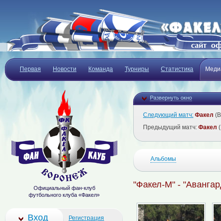
Первая
Новости
Команда
Турниры
Статистика
Меди
Развернуть окно
Следующий матч:
Факел
(В
Предыдущий матч:
Факел
(
Альбомы
"Факел-М" - "Авангард
Официальный фан-клуб
футбольного клуба «Факел»
Вход
Регистрация