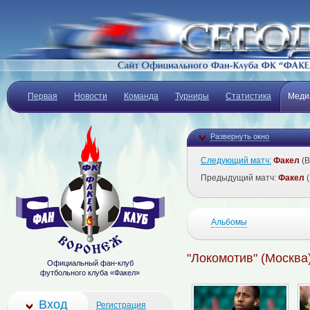
Первая
Новости
Команда
Турниры
Статистика
Меди
Развернуть окно
Следующий матч:
Факел
(В
Предыдущий матч:
Факел
(
Альбомы
"Локомотив" (Москва)
Официальный фан-клуб
футбольного клуба «Факел»
Вход
Регистрация