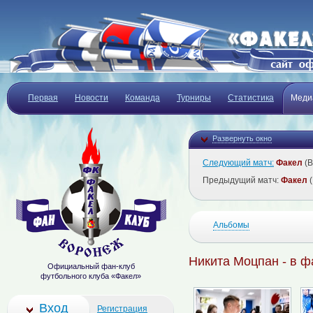
Первая
Новости
Команда
Турниры
Статистика
Меди
Развернуть окно
Следующий матч:
Факел
(В
Предыдущий матч:
Факел
(
Альбомы
Никита Моцпан - в ф
Официальный фан-клуб
футбольного клуба «Факел»
Вход
Регистрация