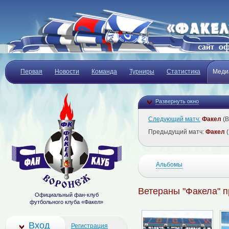
Первая
Новости
Команда
Турниры
Статистика
Меди
Развернуть окно
Следующий матч:
Факел
(В
Предыдущий матч:
Факел
(
Альбомы
Ветераны "Факела" п
Официальный фан-клуб
футбольного клуба «Факел»
Вход
Регистрация