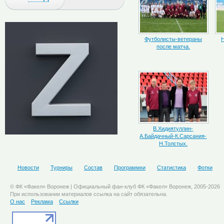
Футболисты-ветераны
Н
после матча.
В.Хидиятуллин-
А.Байдачный-К.Сарсания-
Н.Толстых.
Новости
Турниры
Состав
Программки
Статистика
Фотки
© ФК «Факел» Воронеж | Официальный фан-клуб ФК «Факел» Воронеж, 2005-2026
При использовании материалов ссылка на сайт обязательна.
О нас
Реклама
Ссылки