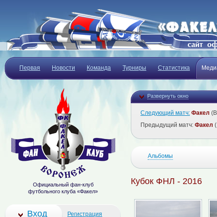
Первая
Новости
Команда
Турниры
Статистика
Меди
Развернуть окно
Следующий матч:
Факел
(В
Предыдущий матч:
Факел
(
Альбомы
Кубок ФНЛ - 2016
Официальный фан-клуб
футбольного клуба «Факел»
Вход
Регистрация