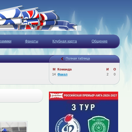
раммки
Фанаты
Клубная карта
Общение
Полная таблица
М
Команда
И
О
14
Факел
2
0