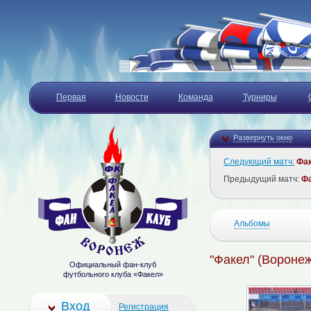
Первая
Новости
Команда
Турниры
Развернуть окно
Следующий матч:
Фа
Предыдущий матч:
Ф
Альбомы
"Факел" (Воронеж
Официальный фан-клуб
футбольного клуба «Факел»
Вход
Регистрация