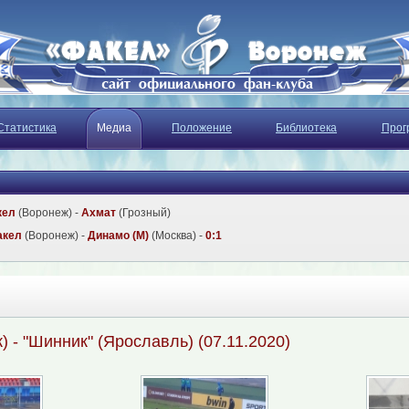
Статистика
Медиа
Положение
Библиотека
Прог
кел
(Воронеж) -
Ахмат
(Грозный)
акел
(Воронеж) -
Динамо (М)
(Москва) -
0:1
) - "Шинник" (Ярославль) (07.11.2020)