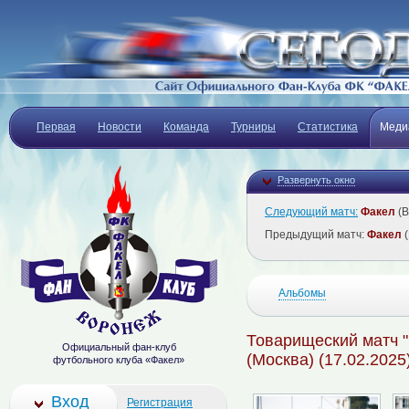
Первая
Новости
Команда
Турниры
Статистика
Меди
Развернуть окно
Следующий матч:
Факел
(В
Предыдущий матч:
Факел
(
Альбомы
Товарищеский матч "
Официальный фан-клуб
(Москва) (17.02.2025
футбольного клуба «Факел»
Вход
Регистрация