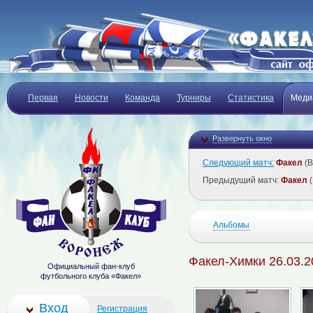
Первая
Новости
Команда
Турниры
Статистика
Меди
Развернуть окно
Следующий матч:
Факел
(В
Предыдущий матч:
Факел
(
Альбомы
Факел-Химки 26.03.2
Официальный фан-клуб
футбольного клуба «Факел»
Вход
Регистрация