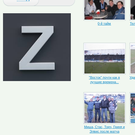
0-й тайм
Те
"Восток" почти как в
Уда
лучшие времена...
Миша, Стас, Торч, Гриня и
Элвис после матча