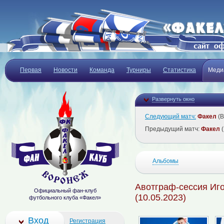
Первая
Новости
Команда
Турниры
Статистика
Меди
Развернуть окно
Следующий матч:
Факел
(В
Предыдущий матч:
Факел
(
Альбомы
Авотграф-сессия Иг
Официальный фан-клуб
(10.05.2023)
футбольного клуба «Факел»
Вход
Регистрация