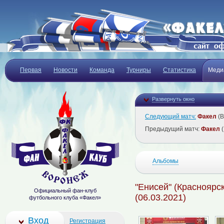
Первая
Новости
Команда
Турниры
Статистика
Меди
Развернуть окно
Следующий матч:
Факел
(В
Предыдущий матч:
Факел
(
Альбомы
"Енисей" (Красноярск
Официальный фан-клуб
(06.03.2021)
футбольного клуба «Факел»
Вход
Регистрация