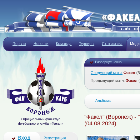
Первая
Новости
Команда
Турниры
Статистика
Меди
Развернуть окно
Следующий матч:
Факел
(В
Предыдущий матч:
Факел
(
Альбомы
"Факел" (Воронеж) - 
Официальный фан-клуб
(04.08.2024)
футбольного клуба «Факел»
Вход
Регистрация