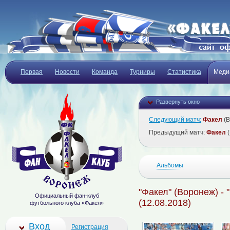
Первая
Новости
Команда
Турниры
Статистика
Меди
Развернуть окно
Следующий матч:
Факел
(В
Предыдущий матч:
Факел
(
Альбомы
"Факел" (Воронеж) - 
Официальный фан-клуб
(12.08.2018)
футбольного клуба «Факел»
Вход
Регистрация