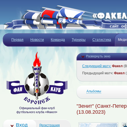
Первая
Новости
Команда
Турниры
Статистика
Меди
Развернуть окно
Следующий матч:
Факел
(В
Предыдущий матч:
Факел
(
Альбомы
"Зенит" (Санкт-Петер
Официальный фан-клуб
(13.08.2023)
футбольного клуба «Факел»
Вход
Регистрация