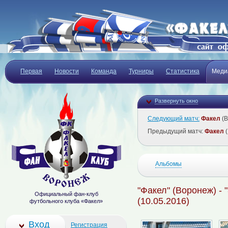
Первая
Новости
Команда
Турниры
Статистика
Меди
Развернуть окно
Следующий матч:
Факел
(В
Предыдущий матч:
Факел
(
Альбомы
"Факел" (Воронеж) - 
Официальный фан-клуб
(10.05.2016)
футбольного клуба «Факел»
Вход
Регистрация