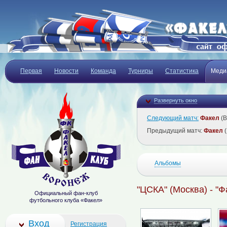
Первая
Новости
Команда
Турниры
Статистика
Меди
Развернуть окно
Следующий матч:
Факел
(В
Предыдущий матч:
Факел
(
Альбомы
"ЦСКА" (Москва) - "Ф
Официальный фан-клуб
футбольного клуба «Факел»
Вход
Регистрация