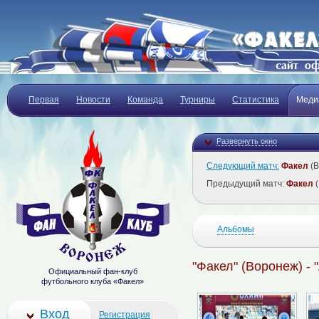
Первая
Новости
Команда
Турниры
Статистика
Меди
Развернуть окно
Следующий матч:
Факел
(В
Предыдущий матч:
Факел
(
Альбомы
"Факел" (Воронеж) - 
Официальный фан-клуб
футбольного клуба «Факел»
Вход
Регистрация