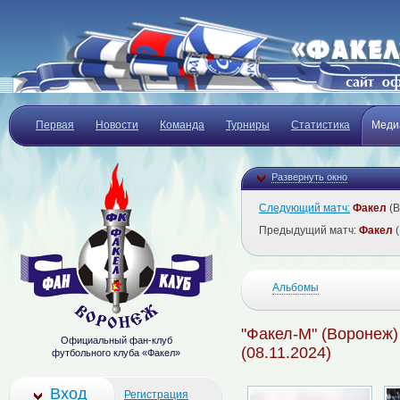
Первая
Новости
Команда
Турниры
Статистика
Меди
Развернуть окно
Следующий матч:
Факел
(В
Предыдущий матч:
Факел
(
Альбомы
"Факел-М" (Воронеж)
Официальный фан-клуб
(08.11.2024)
футбольного клуба «Факел»
Вход
Регистрация