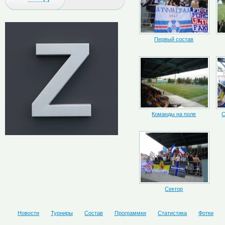
Первый состав
Команды на поле
С
Сектор
Новости
Турниры
Состав
Программки
Статистика
Фотки