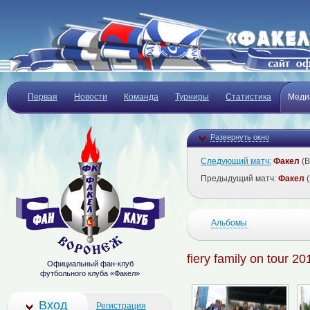
Первая
Новости
Команда
Турниры
Статистика
Меди
Развернуть окно
Следующий матч:
Факел
(В
Предыдущий матч:
Факел
(
Альбомы
fiery family on tour 20
Официальный фан-клуб
футбольного клуба «Факел»
Вход
Регистрация