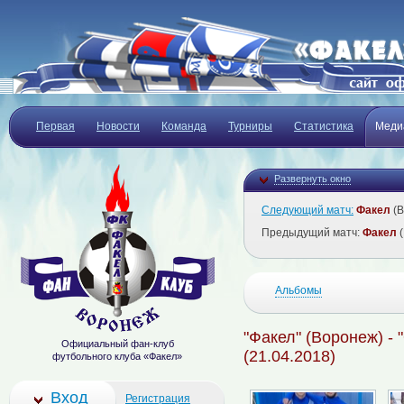
Первая
Новости
Команда
Турниры
Статистика
Меди
Развернуть окно
Следующий матч:
Факел
(В
Предыдущий матч:
Факел
(
Альбомы
"Факел" (Воронеж) -
Официальный фан-клуб
(21.04.2018)
футбольного клуба «Факел»
Вход
Регистрация