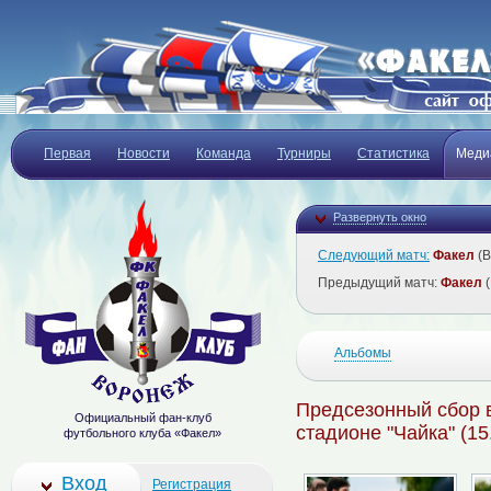
Первая
Новости
Команда
Турниры
Статистика
Меди
Развернуть окно
Следующий матч:
Факел
(В
Предыдущий матч:
Факел
(
Альбомы
Предсезонный сбор в
Официальный фан-клуб
стадионе "Чайка" (15
футбольного клуба «Факел»
Вход
Регистрация