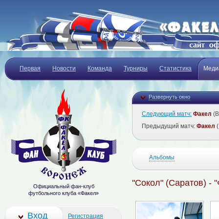
Первая
Новости
Команда
Турниры
Статистика
Меди
Развернуть окно
Следующий матч:
Факел
(В
Предыдущий матч:
Факел
(
Альбомы
"Сокол" (Саратов) - 
Официальный фан-клуб
футбольного клуба «Факел»
Вход
Регистрация