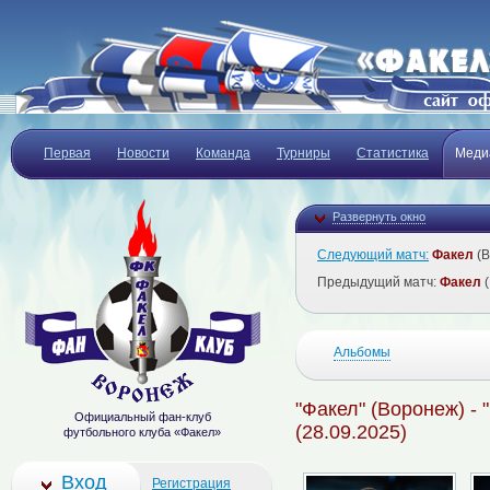
Первая
Новости
Команда
Турниры
Статистика
Меди
Развернуть окно
Следующий матч:
Факел
(В
Предыдущий матч:
Факел
(
Альбомы
"Факел" (Воронеж) - 
Официальный фан-клуб
(28.09.2025)
футбольного клуба «Факел»
Вход
Регистрация