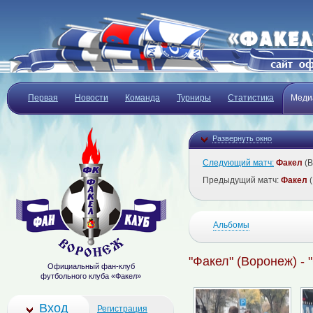
Первая
Новости
Команда
Турниры
Статистика
Меди
Развернуть окно
Следующий матч:
Факел
(В
Предыдущий матч:
Факел
(
Альбомы
"Факел" (Воронеж) - 
Официальный фан-клуб
футбольного клуба «Факел»
Вход
Регистрация