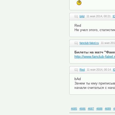
bAd
11 мая 2014, 00:21
I
Red
Не учел этого, статисти
fanclub-fakel.ru
11 мая 201
Билеты на матч "Факе
http://www.fanclub-fakel
Red
11 мая 2014, 00:14
I
bAd
Зачем ты ему приписыв
начали считаться с нач
4685
4686
4687
4688
4689
4