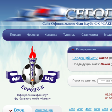
Первая
Новости
Команда
Турниры
Статистика
Меди
Развернуть окно
Следующий матч:
Факел
(В
Предыдущий матч:
Факел
(
Поиск по дате
от:
09.08.2026
Официальный фан-клуб
08.08.2026
футбольного клуба «Факел»
Вход
4685
4686
4687
4688
4689
4
Регистрация