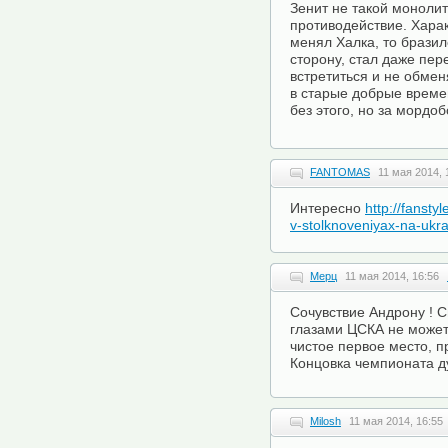
Зенит не такой монолит
противодействие. Харак
менял Халка, то бразил
сторону, стал даже пер
встретиться и не обмен
в старые добрые времен
без этого, но за мордо
FANTOMAS
11 мая 2014, 
Интересно
http://fansty
v-stolknoveniyax-na-ukr
Мерц
11 мая 2014, 16:56
Сочувствие Андрону ! С
глазами ЦСКА не может 
чистое первое место, п
Концовка чемпионата 
Milosh
11 мая 2014, 16:55