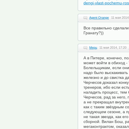
dengi-vlast-pochemu-ross
Agent Orange
11 мая 2014
Все правильно сделали!
Гранату?))
Мерц
11 мая 2014, 17:20
А в Питере, конечно, п
может войти в обиход -
Болельщикам, если они 
надо было выскакивать 
железно и до свистка д
Черчесов доказал конк
тренеров, ибо если ест
наладить процесс, тем 
Черчесов, рад за него, 
а не прекращал внутре
как с таким звёздным с
следующем сезоне, а п
не такая звезда, как ег
сборной. Вилан Бош, 
мегаконтрактом, оказал