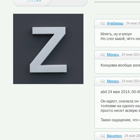
бумбараш
24 мая 2
Млять, ну и клоун
Но слог какой, чёто 
Михась
24 мая 2014
Концовка вообще ахов
Михась
24 мая 2014
abit 24 мая 2014, 00:
Он идиот, сначала он
толпами на одного на
просто несет всякую 
Такое ощущение, что 
Василиск
24 мая 20