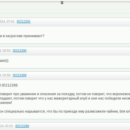
014, 07:01
ID212291
они в засратове принимают?
, 02:53
ID212290
ая)))
, 02:50
ID212289
40 ID212286
 говорит про уважение и опасения за поездку, потом он говорит, что воронежс
падают, потом говорит что у нас мажоритарный клуб и они нас победили несмо
ахинею!
он специально нарывается, что бы по приезде ему размозжили чайник, бля кло
14, 01:51
ID212288