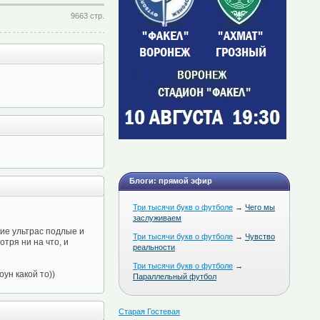
9663 стр.
Блоги: прямой эфир
Три тысячи букв о футболе
→
Чего мы
заслуживаем
кие ультрас подлые и
Три тысячи букв о футболе
→
Чувство
тря ни на что, и
реальности
Три тысячи букв о футболе
→
ун какой то))
Параллельный футбол
Старая Гостевая