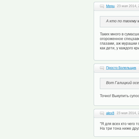
Мерц
23 мая 2014, 
А кто по твоему 
Таких много в сумасш
огороженное спецзаве
глазами, аж мурашки п
как дети, у каждого 
Просто Болельщик
Вот Галицкий осе
Точно! Выкупить супо
alex8
23 мая 2014, 
"Я для всех кто чего 
На три тона ниже друж