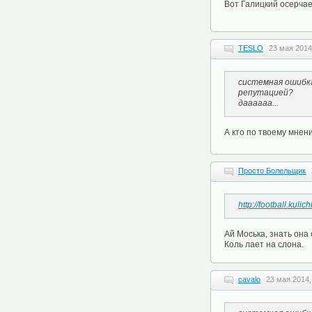
Вот Галицкий осерчает
TESLO
23 мая 2014
системная ошибка
репутацией?
даааааа...
А кто по твоему мнен
Просто Болельщик
http://football.kul
Ай Моська, знать она
Коль лает на слона.
cavalo
23 мая 2014,