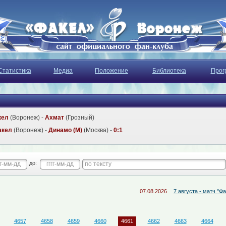
Статистика
Медиа
Положение
Библиотека
Прог
кел
(Воронеж) -
Ахмат
(Грозный)
акел
(Воронеж) -
Динамо (М)
(Москва) -
0:1
до:
07.08.2026
7 августа - матч "Факел-М" -
4657
4658
4659
4660
4661
4662
4663
4664