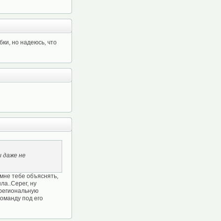
ки, но надеюсь, что
 даже не
 мне тебе объяснять,
ла..Серег, ну
й региональную
команду под его