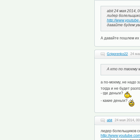
abit 24 мая 2014, 
лидер болельщико
http://www.youtu
давайте будем ува
А давайте пошлем их н
Grigorenko22
24 ма
А кто по твоему 
а по-моему, не надо
тогда и не будет разг
- где деньги?
- какие деньги?
abit
24 мая 2014, 00
лидер болельщиков с
http://www.youtube.