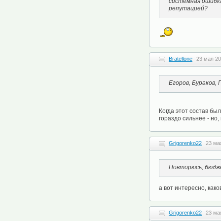
системная ошибка
репутацией?
Bratellone
23 мая 20
Егоров, Бураков, 
Когда этот состав бы
гораздо сильнее - но,
Grigorenko22
23 ма
Повторюсь, бюдже
а вот интересно, как
Grigorenko22
23 ма