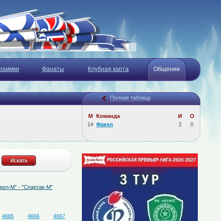
раммки
Фанаты
Клубная карта
Общение
Полная таблица
М
Команда
И
О
14
Факел
2
0
 "Спартак-М"
07.08.2026
Определён состав судейской бригады на матч "Факел
4665
4666
4667