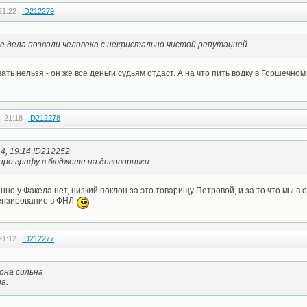
21:22
ID212279
 дела позвали человека с некристально чистой репутацией
ать нельзя - он же все деньги судьям отдаст. А на что пить водку в Горшечном
, 21:18
ID212278
4, 19:14 ID212252
 про графу в бюджете на договорняки......
нно у Факела нет, низкий поклон за это товарищу Петровой, и за то что мы в 
ензирование в ФНЛ
21:12
ID212277
 она сильна
а.