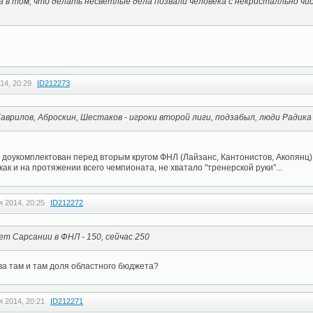
 в том, что делать несветлые дела позвали человека с некристалльно чи
14, 20:29
ID212273
Гаврилов, Аброскин, Шестаков - игроки второй лиги, подзабыл, люди Радика
л доукомплектован перед вторым кругом ФНЛ (Лайзанс, Кантонистов, Акопянц)
 как и на протяжении всего чемпионата, не хватало "тренерской руки"...
я 2014, 20:25
ID212272
т Сарсании в ФНЛ - 150, сейчас 250
ова там и там доля областного бюджета?
я 2014, 20:21
ID212271