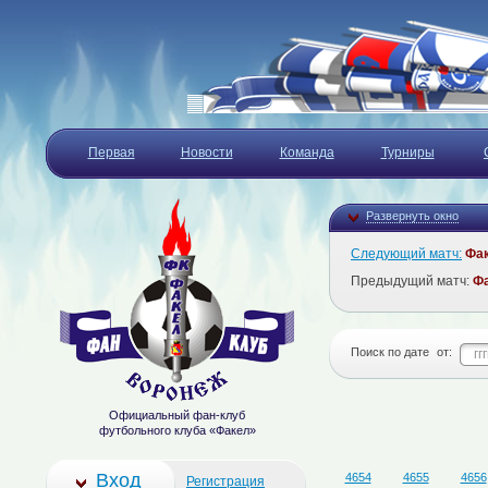
Первая
Новости
Команда
Турниры
Развернуть окно
Следующий матч:
Фа
Предыдущий матч:
Ф
Поиск по дате
от:
Официальный фан-клуб
футбольного клуба «Факел»
Вход
4654
4655
4656
Регистрация