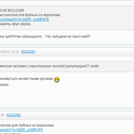
00:40 ID212286
в соколов для буйных из воронежа
be.com/watch?v=WZR_uXMFsF8
жать друг друга...
а хуй!!!!Уже обращался...."Не забудем не простим!!!"
я 2014, 01:11
ID212287
мнению человек с кристально чистой репутацией? smile
 заниматься несветлыми делами
овора:
:40
ID212286
околов для буйных из воронежа
com/watch?v=WZR_uXMFsF8