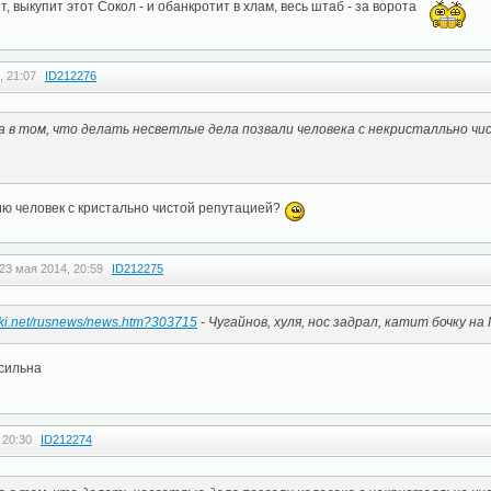
, выкупит этот Сокол - и обанкротит в хлам, весь штаб - за ворота
, 21:07
ID212276
 в том, что делать несветлые дела позвали человека с некристалльно чи
ию человек с кристально чистой репутацией?
23 мая 2014, 20:59
ID212275
ichki.net/rusnews/news.htm?303715
- Чугайнов, хуля, нос задрал, катит бочку на
 сильна
 20:30
ID212274