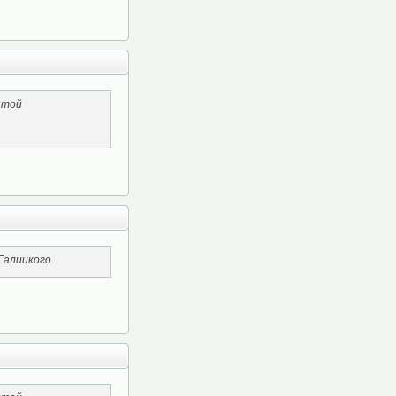
стой
 Галицкого