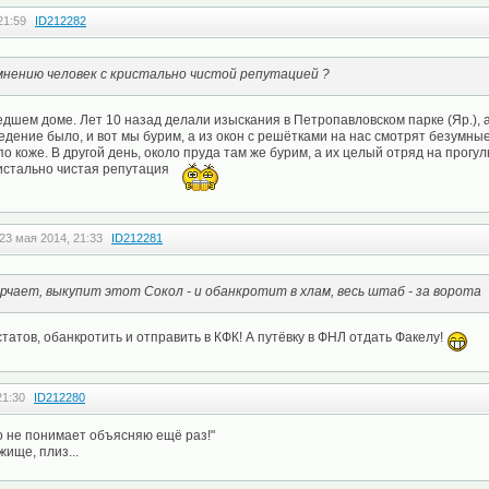
21:59
ID212282
мнению человек с кристально чистой репутацией ?
едшем доме. Лет 10 назад делали изыскания в Петропавловском парке (Яр.), 
дение было, и вот мы бурим, а из окон с решётками на нас смотрят безумны
о коже. В другой день, около пруда там же бурим, а их целый отряд на прогул
кристально чистая репутация
23 мая 2014, 21:33
ID212281
рчает, выкупит этот Сокол - и обанкротит в хлам, весь штаб - за ворота
статов, обанкротить и отправить в КФК! А путёвку в ФНЛ отдать Факелу!
21:30
ID212280
то не понимает объясняю ещё раз!"
ище, плиз...