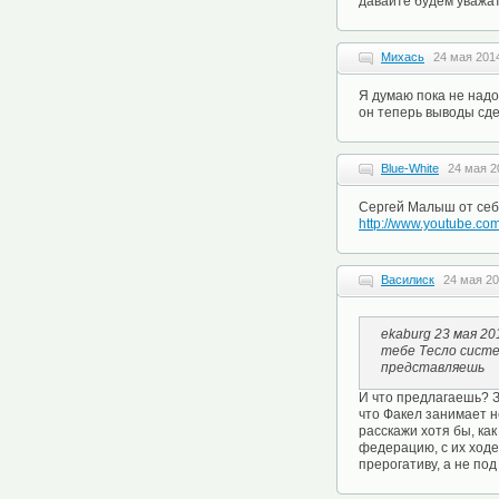
давайте будем уважать
Михась
24 мая 2014
Я думаю пока не надо
он теперь выводы сде
Blue-White
24 мая 2
Сергей Малыш от себ
http://www.youtube.
Василиск
24 мая 20
ekaburg 23 мая 20
тебе Тесло систе
представляешь
И что предлагаешь? За
что Факел занимает не
расскажи хотя бы, как
федерацию, с их ходе
прерогативу, а не по