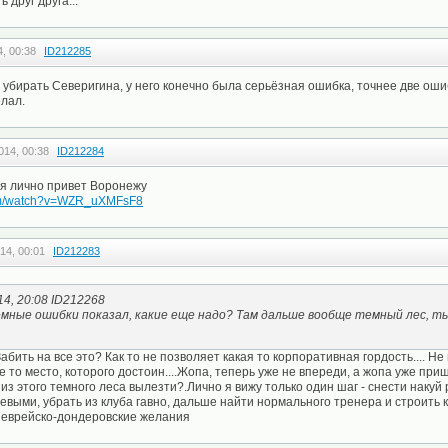
 друг друга...
, 00:38
ID212285
 убирать Северигина, у него конечно была серьёзная ошибка, точнее две ошиб
лал.
014, 00:38
ID212284
я лично привет Воронежу
com/watch?v=WZR_uXMFsF8
14, 00:01
ID212283
14, 20:08 ID212268
мные ошибки показал, какие еще надо? Там дальше вообще темный лес, ты
бить на все это? Как то не позволяет какая то корпоративная гордость.... Не
 то место, которого достоин....Жопа, теперь уже не впереди, а жопа уже приш
 из этого темного леса вылезти?.Лично я вижу только один шаг - снести наку
евыми, убрать из клуба гавно, дальше найти нормального тренера и строить 
д еврейско-дондеровские желания