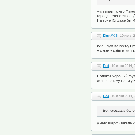
учитывай,то что Факе
города неизвестно....
На зоне Юг,даже бы И
Dimk@36
19 июня 2
bAd Судя по всему Гу
увидем у себя в этот
Red
19 июня 2014, 
Поляков хороший футб
же,но почему то ни у
Red
19 июня 2014, 
Вот кстати белоб
у него шарф Факела хр