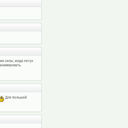
ии силы, когда петух
Реанимировать
Для большей