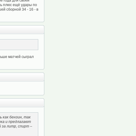
е года для своей
ль плюс ещё удары по
й сборной 34 - 16 - в
льше матчей сыграл
 как бензин, так
ика и предлагают
й за литр, спирт –