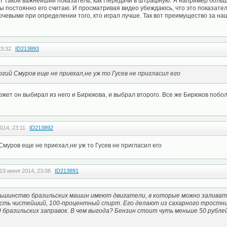
т такой важнейший показатель, как Передачи в штрафную. Я например больш
 постоянно его считаю. И просматривая видео убеждаюсь, что это показате
чевыми при определении того, кто играл лучше. Так вот преимущество за наше
23:32
ID213893
гий Смуров еще не приехал,не уж то Гусев не пригласил его
ожет он выбирал из него и Бирюкова, и выбрал второго. Все же Бирюков побо
014, 23:11
ID213892
Смуров еще не приехал,не уж то Гусев не пригласил его
19 июня 2014, 23:08
ID213891
шинство бразильских машин имеют двигатели, в которые можно заливать
есть чистейший, 100-процентный спирт. Его делают из сахарного тростн
10 бразильских заправок. В чем выгода? Бензин стоит чуть меньше 50 рубле