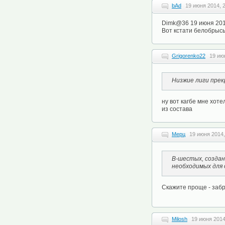
bAd
19 июня 2014, 
Dimk@36 19 июня 201
Вот кстати белобрысы
Grigorenko22
19 ию
Низжие лиги прек
ну вот кагбе мне хот
из состава
Мерц
19 июня 2014,
В-шестых, создан
необходимых для 
Скажите проще - заб
Milosh
19 июня 2014