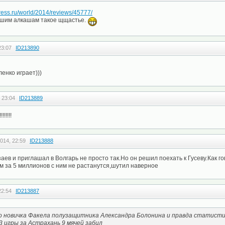
xpress.ru/world/2014/reviews/45777/
ашим алкашам такое щщастье.
23:07
ID213890
ленко играет)))
 23:04
ID213889
!!!!!!!
014, 22:59
ID213888
ев и приглашал в Волгарь не просто так.Но он решил поехать к Гусеву.Как г
 за 5 миллионов с ним не растанутся,шутил наверное
22:54
ID213887
 новичка Факела полузащитника Александра Болонина и правда статисти
 игры за Астрахань 9 мячей забил