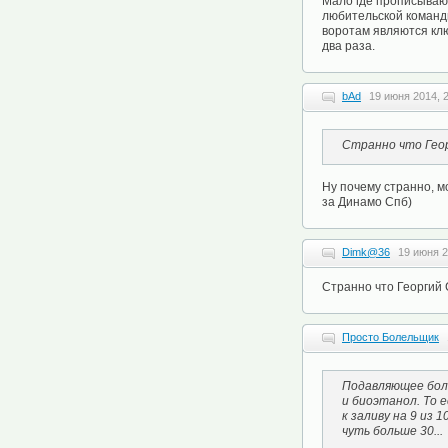
Мало где прописываю
любительской команды
воротам являются клю
два раза.
bAd
19 июня 2014, 
Странно что Геор
Ну почему странно, м
за Динамо Спб)
Dimk@36
19 июня 2
Странно что Георгий 
Просто Болельщик
Подавляющее боль
и биоэтанол. То 
к заливу на 9 из 
чуть больше 30...