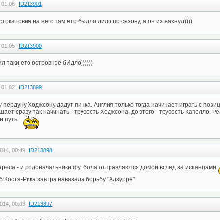
 01:06
ID213901
стока говна на него там ето быдло лило по сезону, а он их жахнул))))
 01:05
ID213900
л таки ето островное бИдло))))))
 01:02
ID213899
у пердуну Ходжсону дадут пинка. Англия только тогда начинает играть с позиц
шает сразу так начинать - трусость Ходжсона, до этого - трусость Капелло. 
ин путь
014, 00:49
ID213898
уареса - и родоначальники футбола отправляются домой вслед за испанцами
об Коста-Рика завтра навязала борьбу "Адзурре"
014, 00:03
ID213897