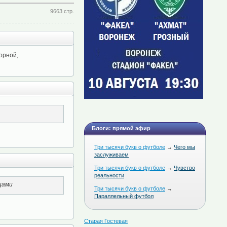
9663 стр.
орной,
Блоги: прямой эфир
Три тысячи букв о футболе
→
Чего мы
заслуживаем
Три тысячи букв о футболе
→
Чувство
реальности
цами
Три тысячи букв о футболе
→
Параллельный футбол
Старая Гостевая