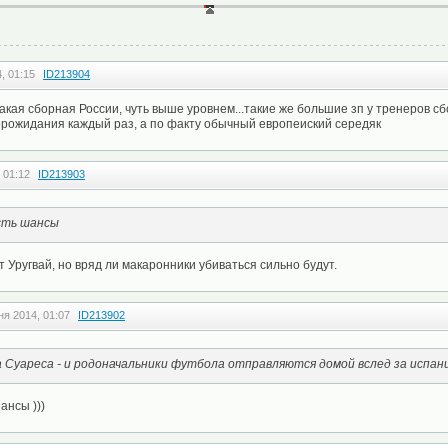
, 01:15
ID213904
акая сборная России, чуть выше уровнем...такие же большие зп у тренеров сб
рожидания каждый раз, а по факту обычный европеиский середяк
 01:12
ID213903
есть шансы
 Уругвай, но вряд ли макаронники убиваться сильно будут.
ня 2014, 01:07
ID213902
а Суареса - и родоначальники футбола отправляются домой вслед за испан
ансы )))