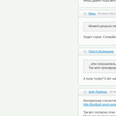
Мерц Давно пора,жел
Мерц
20 июня 2014,
Может решили пе
Ходят слухи. Спокойн
Просто Болельщик
...это показател
Так вот преимущес
А хули толку? Счёт на
Andy Parfenov
19 и
Интересная статистик
http://football.sport-
Так вот согласно эти