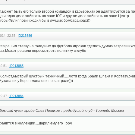
л,может быть его только второй командой в карьере,как он адаптируется за 
Да и одно дело,забивать на зоне ЮГ и другое дело забивать на зоне Центр....
горь Филиппович,ходил бы в лучших бомбардирах)))
014, 22:53
ID213886
сев решил ставку на голодных до футбола игроков сделать,думаю зазравшихс
 раз.Может решили пересмотреть политику в клубе
22:51
ID213885
олист,быстрый шустрый техничный.....Хотя когда брали Шпака и Кортаву,они
 Мухана,ни у Корешмана,они не заиграли)))
22:47
ID213884
рысый чувак вроде Олег Поляков, предыдущий клуб - Торпедо Москва
анится в коллекции....дарил ему его Торч