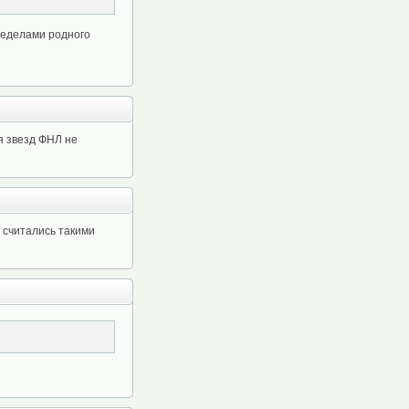
пределами родного
я звезд ФНЛ не
 считались такими