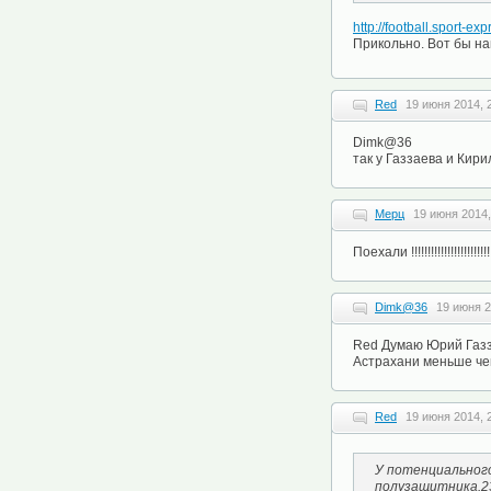
http://football.sport-e
Прикольно. Вот бы н
Red
19 июня 2014, 
Dimk@36
так у Газзаева и Кири
Мерц
19 июня 2014,
Поехали !!!!!!!!!!!!!!!!!!!!!!!!!
Dimk@36
19 июня 2
Red Думаю Юрий Газза
Астрахани меньше чем
Red
19 июня 2014, 
У потенциального
полузащитника.23