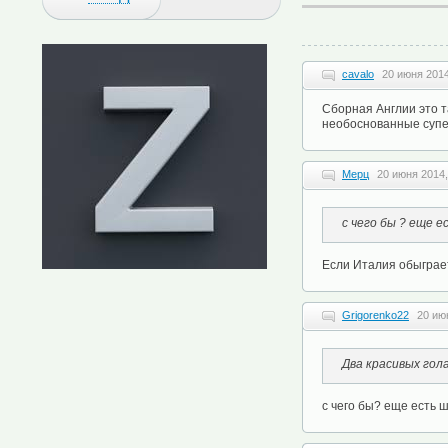
cavalo
20 июня 2014
Сборная Англии это т
необоснованные супе
Мерц
20 июня 2014,
с чего бы ? еще 
Если Италия обыграет
Grigorenko22
20 ию
Два красивых гол
с чего бы? еще есть ш