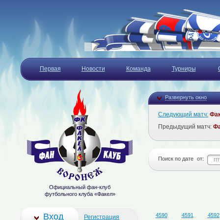
Первая
Новости
Команда
Турниры
Развернуть окно
Следующий матч:
Фа
Предыдущий матч:
Ф
Поиск по дате
от:
Официальный фан-клуб
футбольного клуба «Факел»
Вход
4590
4591
4592
Регистрация