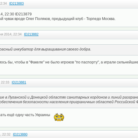
22:34
ID213883
4, 22:30 ID213879
й чувак вроде Олег Поляков, предыдущий клуб - Торпедо Москва.
ня 2014, 22:34
ID213882
расный инкубатор для выращивания своего добра.
елось бы, чтобы в "Факеле" не было игроков "по паспорту", а играли сильнейш
 22:33
ID213881
ие в Луганской и Донецкой областях санитарных кордонов и линий разгран
обеспечения безопасности населения приграничных областей Российской 
рать ещё одну часть Украины
, 22:32
ID213880