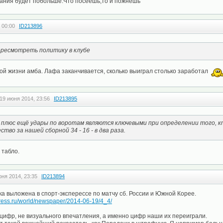
ания будет побольше.Что посеешь,то и пожнешь
 00:00
ID213896
ресмотреть политику в клубе
ой жизни амба. Лафа заканчивается, сколько выиграл столько заработал
19 июня 2014, 23:56
ID213895
ь плюс ещё удары по воротам являются ключевыми при определении того, к
тво за нашей сборной 34 - 16 - в два раза.
 табло.
юня 2014, 23:35
ID213894
а выложена в спорт-эксперессе по матчу сб. России и Южной Корее.
express.ru/world/newspaper/2014-06-19/4_4/
х цифр, не визуального впечатления, а именно цифр наши их переиграли.