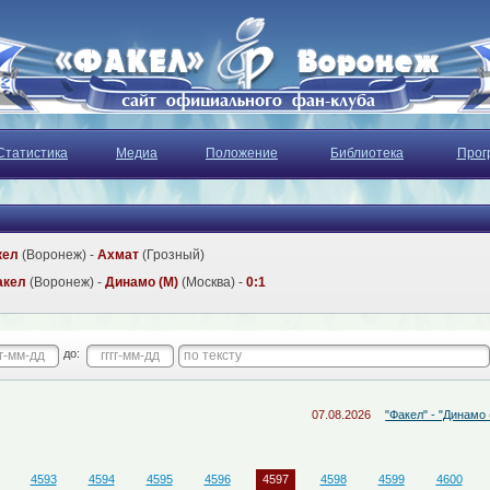
Статистика
Медиа
Положение
Библиотека
Прог
кел
(Воронеж) -
Ахмат
(Грозный)
акел
(Воронеж) -
Динамо (М)
(Москва) -
0:1
до:
07.08.2026
"Факел" - "Динамо (М)": во
4593
4594
4595
4596
4597
4598
4599
4600