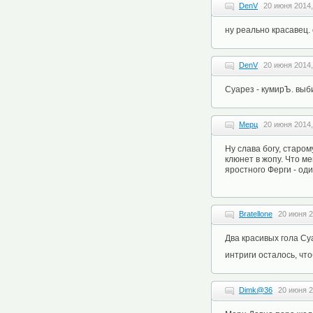
DenV
20 июня 2014,
ну реально красавец. 
DenV
20 июня 2014,
Суарез - кумирЪ. выби
Мерц
20 июня 2014,
Ну слава богу, старом
клюнет в жопу. Что ме
яростного Ферги - од
Bratellone
20 июня 2
Два красивых гола С
интриги осталось, чт
Dimk@36
20 июня 2