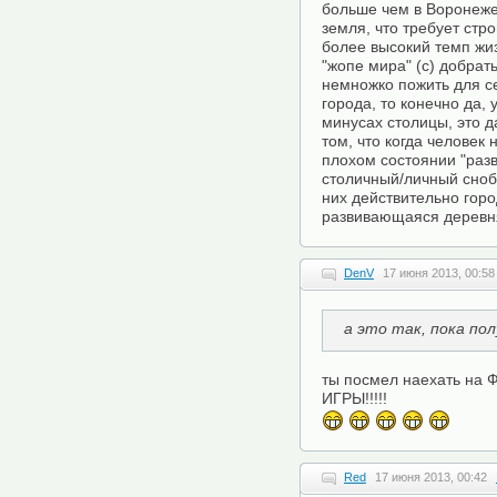
больше чем в Воронеже
земля, что требует стр
более высокий темп жиз
"жопе мира" (с) добрат
немножко пожить для се
города, то конечно да, 
минусах столицы, это 
том, что когда человек
плохом состоянии "раз
столичный/личный сноби
них действительно гор
развивающаяся деревн
DenV
17 июня 2013, 00:58
а это так, пока пол
ты посмел наехать на 
ИГРЫ!!!!!
Red
17 июня 2013, 00:42