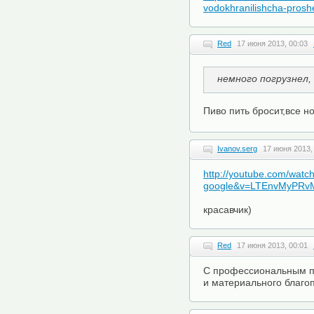
vodokhranilishcha-proshe
Red
17 июня 2013, 00:03
немного погрузнел,
Пиво пить бросит,все 
Ivanov.serg
17 июня 2013,
http://youtube.com/watc
google&v=LTEnvMyPRv
красавчик)
Red
17 июня 2013, 00:01
C профессиональным пр
и материального благо