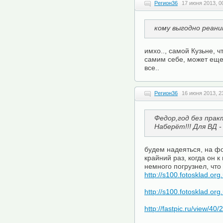
Регион36
17 июня 2013, 0
кому выгодно реан
имхо.., самой Кузьне, 
самим себе, может еще 
все..
Регион36
16 июня 2013, 2
Федор,год без практ
Наберёт!!! Для ВД -
будем надеяться, на фо
крайний раз, когда он к
немного погрузнел, что
http://s100.fotosklad.o
http://s100.fotosklad.
http://fastpic.ru/view/