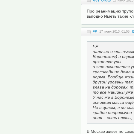
FANTOMAS
17 июня 2013,
Про реанимацию трупо
выгодно Иметь такие кл
FP
17 июня 2013, 01:08
I
FP
наличие очень высок
Воронежом) и огро
архитектуры...
и это начинается уж
красивейшие дома в
норма. Вообще жизн
другой уровень так
глаза на дорогах, 
то все машины уже
У нас же в Воронеж
основная масса ещё
Но в целом, я не со
крайне непривычно.
иная... есть плюсы,
В Москве живет по сам