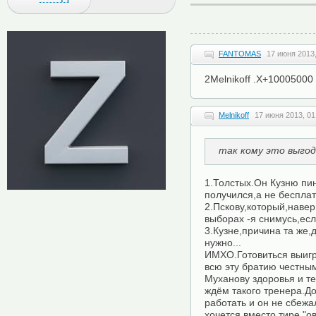
FANTOMAS
17 июня 2013,
2Melnikoff .Х+10005000
Melnikoff
17 июня 2013, 01
так кому это выгод
1.Толстых.Он Кузню пи
получился,а не беспла
2.Пскову,который,навер
выборах -я снимусь,ес
3.Кузне,причина та же,д
нужно...
ИМХО.Готовиться выигр
всю эту братию честны
Муханову здоровья и т
ждём такого тренера.Д
работать и он не сбежа
хочется вместо тире "о