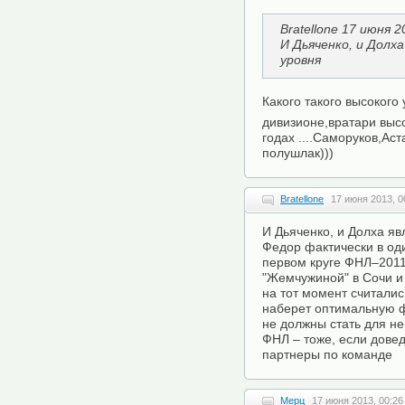
Bratellone 17 июня 2
И Дьяченко, и Долх
уровня
Какого такого высокого 
дивизионе,вратари высо
годах ....Саморуков,Аст
полушлак)))
Bratellone
17 июня 2013, 0
И Дьяченко, и Долха яв
Федор фактически в од
первом круге ФНЛ–2011
"Жемчужиной" в Сочи и
на тот момент считали
наберет оптимальную ф
не должны стать для не
ФНЛ – тоже, если дове
партнеры по команде
Мерц
17 июня 2013, 00:26