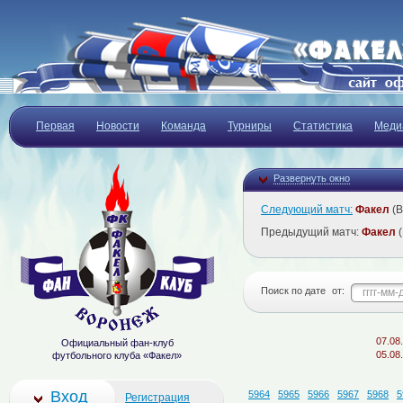
Первая
Новости
Команда
Турниры
Статистика
Меди
Развернуть окно
Следующий матч:
Факел
(В
Предыдущий матч:
Факел
(
Поиск по дате
от:
07.08.2026
Официальный фан-клуб
05.08.2026
футбольного клуба «Факел»
Вход
5964
5965
5966
5967
5968
5
Регистрация