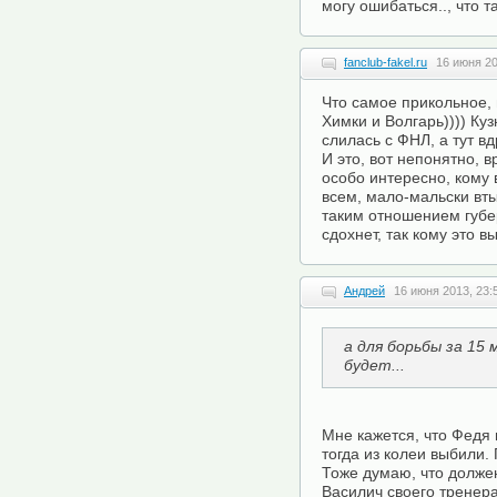
могу ошибаться.., что 
fanclub-fakel.ru
16 июня 20
Что самое прикольное,
Химки и Волгарь)))) Ку
слилась с ФНЛ, а тут вд
И это, вот непонятно, в
особо интересно, кому
всем, мало-мальски вты
таким отношением губер
сдохнет, так кому это в
Андрей
16 июня 2013, 23:
а для борьбы за 15
будет...
Мне кажется, что Федя
тогда из колеи выбили.
Тоже думаю, что должен
Василич своего тренера