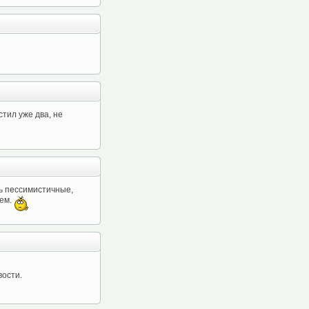
тил уже два, не
ь пессимистичные,
дем.
вости.