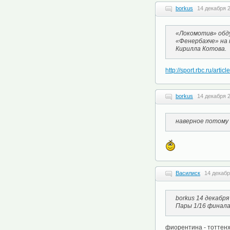
borkus
14 декабря 2
«Локомотив» обду
«Фенербахче» на 
Кирилла Котова.
http://sport.rbc.ru/artic
borkus
14 декабря 2
наверное потому 
Василиск
14 декабр
borkus 14 декабря
Пары 1/16 финал
фиорентина - тоттенх