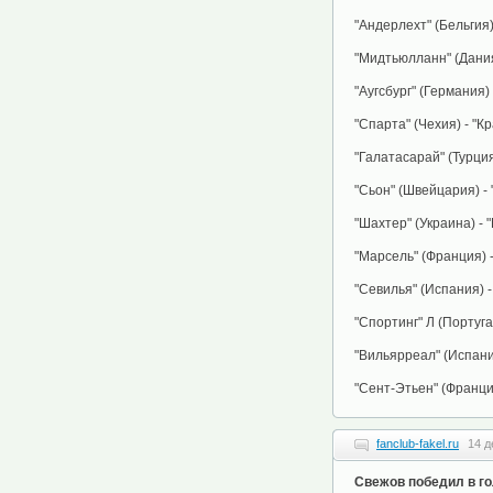
"Андерлехт" (Бельгия)
"Мидтьюлланн" (Дания
"Аугсбург" (Германия)
"Спарта" (Чехия) - "К
"Галатасарай" (Турция
"Сьон" (Швейцария) - 
"Шахтер" (Украина) - 
"Марсель" (Франция) -
"Севилья" (Испания) -
"Спортинг" Л (Португа
"Вильярреал" (Испани
"Сент-Этьен" (Франци
fanclub-fakel.ru
14 д
Свежов победил в г