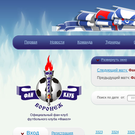
Первая
Новости
Команда
Турниры
Развернуть окно
Следующий матч:
Фа
Предыдущий матч:
Ф
Поиск по дате
от:
Официальный фан-клуб
футбольного клуба «Факел»
Вход
3323
3324
3325
Регистрация