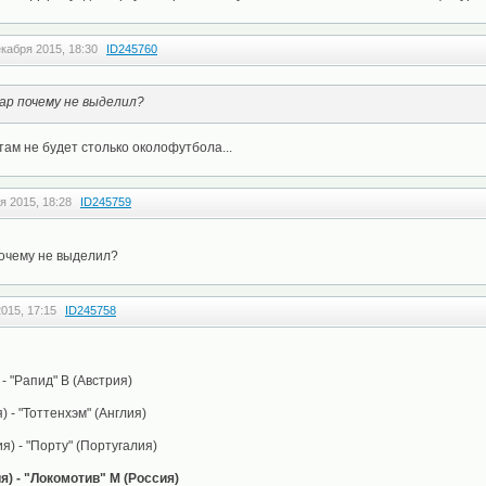
екабря 2015, 18:30
ID245760
ар почему не выделил?
там не будет столько околофутбола...
я 2015, 18:28
ID245759
почему не выделил?
015, 17:15
ID245758
- "Рапид" В (Австрия)
 - "Тоттенхэм" (Англия)
я) - "Порту" (Португалия)
я) - "Локомотив" М (Россия)