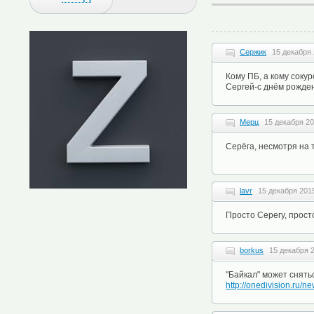
Сержик
15 декабря 
Кому ПБ, а кому сокур
Сергей-с днём рождени
Мерц
15 декабря 20
Серёга, несмотря на т
lavr
15 декабря 2015
Просто Серегу, прос
borkus
15 декабря 2
"Байкал" может снять
http://onedivision.ru/