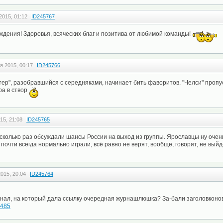
2015, 01:12
ID245767
ождения! Здоровья, всяческих благ и позитива от любимой команды!
я 2015, 00:17
ID245766
тер", разобравшийся с середняками, начинает бить фаворитов. "Челси" пропус
ра в створ
15, 21:08
ID245765
сколько раз обсуждали шансы России на выход из группы. Ярославцы ну очен
почти всегда нормально играли, всё равно не верят, вообще, говорят, не вый
015, 20:04
ID245764
инал, на который дала ссылку очередная журнашлюшка? За-бали заголовконо
6485