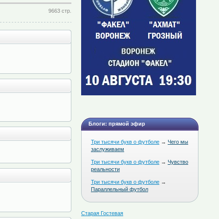
9663 стр.
Блоги: прямой эфир
Три тысячи букв о футболе
→
Чего мы
заслуживаем
Три тысячи букв о футболе
→
Чувство
реальности
Три тысячи букв о футболе
→
Параллельный футбол
Старая Гостевая