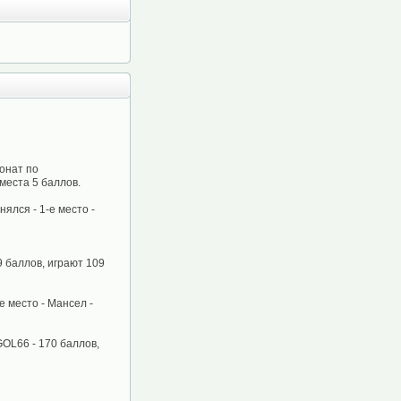
онат по
места 5 баллов.
нялся - 1-е место -
49 баллов, играют 109
е место - Мансел -
GOL66 - 170 баллов,