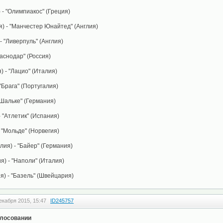
 - "Олимпиакос" (Греция)
) - "Манчестер Юнайтед" (Англия)
 - "Ливерпуль" (Англия)
раснодар" (Россия)
) - "Лацио" (Италия)
"Брага" (Португалия)
"Шальке" (Германия)
 "Атлетик" (Испания)
 "Мольде" (Норвегия)
лия) - "Байер" (Германия)
я) - "Наполи" (Италия)
я) - "Базель" (Швейцария)
екабря 2015, 15:47
ID245757
олосовании