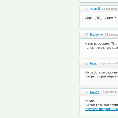
Андрей
15 декабря 
Серег (ПБ), с Днем Р
Bratellone
15 декабр
А тем временем, "Лес
нанеся ни одного уда
Мерц
14 декабря 20
На работе сегодня не
говорю, с британцами 
Novice
14 декабря 2
borkus
Ты сам то читал ориг
http://tass.ru/sport/252