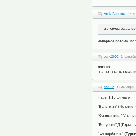
Andy Parfenov
14 д
а спарта-краснод
наверное потому что 
bond2006
14 декабр
borkus
а спарта-краснодар 
borkus
14 декабря 2
Пары 1/16 финала
"Валенсия" (Испания) 
"Фиорентина" (Италия)
"Боруссия" Д (Германи
"Фенербахче" (Турци