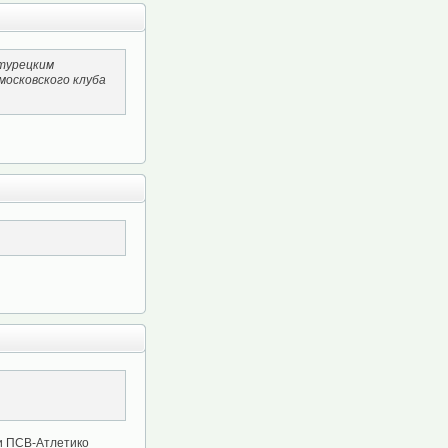
 турецким
московского клуба
 и ПСВ-Атлетико