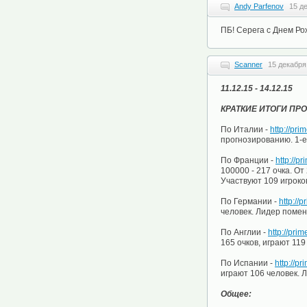
Andy Parfenov
15 д
ПБ! Серега с Днем Ро
Scanner
15 декабря
11.12.15 - 14.12.15
КРАТКИЕ ИТОГИ ПР
По Италии -
http://pri
прогнозированию. 1-е
По Франции -
http://p
100000 - 217 очка. От 
Участвуют 109 игроко
По Германии -
http://
человек. Лидер поменя
По Англии -
http://pri
165 очков, играют 119
По Испании -
http://p
играют 106 человек. Ли
Общее: