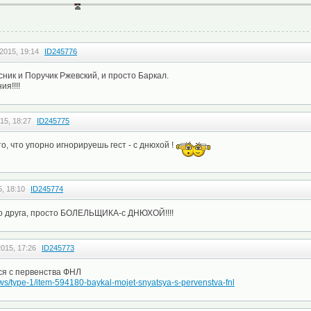
2015, 19:14
ID245776
сник и Поручик Ржевский, и просто Баркал.
я!!!!
15, 18:27
ID245775
о, что упорно игнорируешь гест - с днюхой !
, 18:10
ID245774
то друга, просто БОЛЕЛЬЩИКА-с ДНЮХОЙ!!!!
015, 17:26
ID245773
ся с первенства ФНЛ
news/type-1/item-594180-baykal-mojet-snyatsya-s-pervenstva-fnl