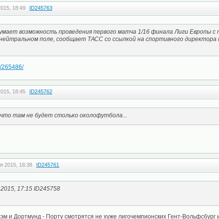
015, 18:49
ID245763
мает возможность проведения первого матча 1/16 финала Лиги Европы с
нейтральном поле, сообщает ТАСС со ссылкой на спортивного директора 
le/265486/
015, 18:45
ID245762
что там не будет столько околофутбола...
я 2015, 18:38
ID245761
 2015, 17:15 ID245758
а
эм и Дортмунд - Порту смотрятся не хуже лигочемпионских Гент-Вольфсбург