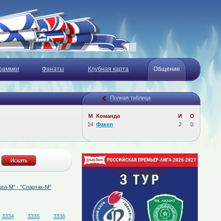
раммки
Фанаты
Клубная карта
Общение
Полная таблица
М
Команда
И
О
14
Факел
2
0
"Спартак-М"
07.08.2026
Определён состав судейской бригады на матч "Факел
3334
3335
3336