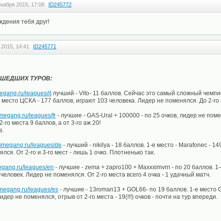
екабря 2015, 17:08
ID245772
ждения тебя друг!
 2015, 14:41
ID245771
ОШЕДШИХ ТУРОВ:
megang.ru/leagues/it
лучший - Vito- 11 баллов. Сейчас это самый сложный чемпи
 место ЦСКА - 177 баллов, играют 103 человека. Лидер не поменялся. До 2-го 
rimegang.ru/leagues/fr
- лучшие - GAS-Ural + 100000 - по 25 очков, лидер не поме
2-го места 9 баллов, а от 3-го аж 20!
в.
primegang.ru/leagues/de
- лучший - nikilya - 18 баллов. 1-е место - Marafonec - 1
лся. От 2-го и 3-го мест - лишь 1 очко. Плотненько так.
megang.ru/leagues/en
- лучшие - zema + zapro100 + Maxxximvrn - по 20 баллов. 1-
 человек. Лидер не поменялся. От 2-го места всего 4 очка - 1 удачный матч.
rimegang.ru/leagues/es
- лучшие - 13roman13 + GOL66- по 19 баллов. 1-е место 
дер не поменялся, отрыв от 2-го места - 19(!!!) очков - почти на тур впереди.