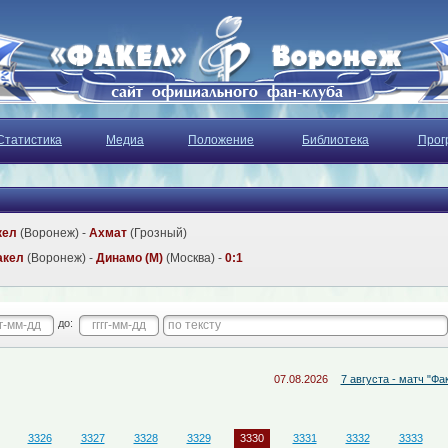
Статистика
Медиа
Положение
Библиотека
Прог
кел
(Воронеж) -
Ахмат
(Грозный)
акел
(Воронеж) -
Динамо (М)
(Москва) -
0:1
до:
07.08.2026
7 августа - матч "Факел-М" - 
3326
3327
3328
3329
3330
3331
3332
3333