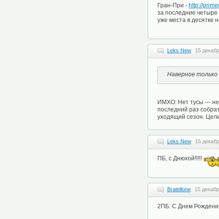
Гран-При -
http://prim
за последние четыре 
уже места в десятке не
Leks New
15 декабр
Наверное только
ИМХО: Нет тусы --- не
последний раз собра
уходящий сезон. Цели
Leks New
15 декабр
ПБ, с Днюхой!!!!!
Bratellone
15 декабр
2ПБ: С Днем Рождения