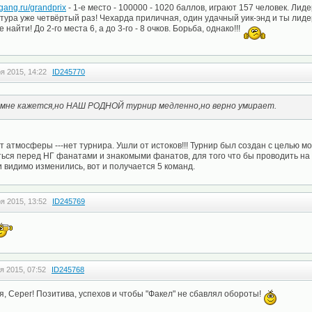
egang.ru/grandprix
- 1-е место - 100000 - 1020 баллов, играют 157 человек. Лид
тура уже четвёртый раз! Чехарда приличная, один удачный уик-энд и ты лиде
 найти! До 2-го места 6, а до 3-го - 8 очков. Борьба, однако!!!
я 2015, 14:22
ID245770
 мне кажется,но НАШ РОДНОЙ турнир медленно,но верно умирает.
т атмосферы ---нет турнира. Ушли от истоков!!! Турнир был создан с целью м
ться перед НГ фанатами и знакомыми фанатов, для того что бы проводить на
 видимо изменились, вот и получается 5 команд.
я 2015, 13:52
ID245769
я 2015, 07:52
ID245768
, Серег! Позитива, успехов и чтобы "Факел" не сбавлял обороты!